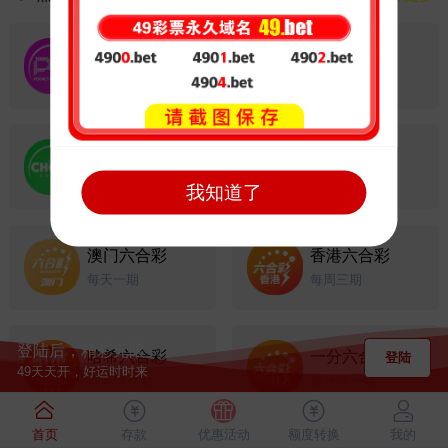
PG电子
开元棋牌
高爆率高大奖
万人竞技
Choice视讯
澳洲飞艇
AV女郎发牌
每五分钟一期
澳门六合彩
香港六合彩
每天一期
每周三期
登陆后，精彩无限～️
哈希六合彩
一分六合彩
49天天开，好运时时来
每分钟一期
每分钟一期
首页
存款
优惠活动
额度转换
我的